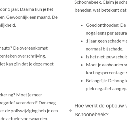
Schoonebeek. Claim je scha
or 1 jaar. Daarna kun je het
beneden, wat betekent dat 
ten. Gewoonlijk een maand. De
lijkheid.
Goed onthouden: De p
nogal eens per assura
1 jaar geen schade =
uw auto? De overeenkomst
normaal bij schade.
enteken overschrijving.
Is het niet jouw schul
Het kan zijn dat je deze moet
Moet je aanhouden sc
kortingspercentage, 
Belangrijk: De hoogte
plek negatief aangep
zekering? Moet je meer
r negatief veranderd? Dan mag
Hoe werkt de opbouw v
er de poliswijziging heb je een
Schoonebeek?
k de actuele voorwaarden.