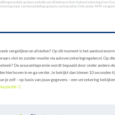
elijkingsmodule op deze website wordt beheerd door
Autoverzekering.nl
en Over
dvisering maar van bemiddeling op basis van
Execution Only
onder AFM-vergunn
ek vergelijken en afsluiten? Op dit moment is het aanbod enorm. G
aars vlot en zonder moeite via autoverzekeringregelen.nl. Op die m
nebeek? De assurantiepremie wordt bepaald door onder andere de
en hierboven in en ga verder. Je bekijkt dan binnen 10 seconden ti
kun je zelf – op basis van jouw gegevens – een verzekering bekijken
Mazda RX-7
.