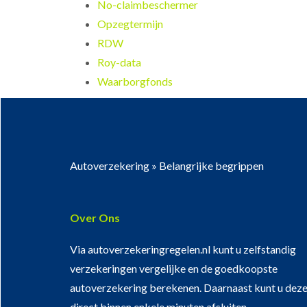
No-claimbeschermer
Opzegtermijn
RDW
Roy-data
Waarborgfonds
Autoverzekering
»
Belangrijke begrippen
Over Ons
Via autoverzekeringregelen.nl kunt u zelfstandig
verzekeringen vergelijke en de goedkoopste
autoverzekering berekenen. Daarnaast kunt u dez
direct binnen enkele minuten afsluiten.