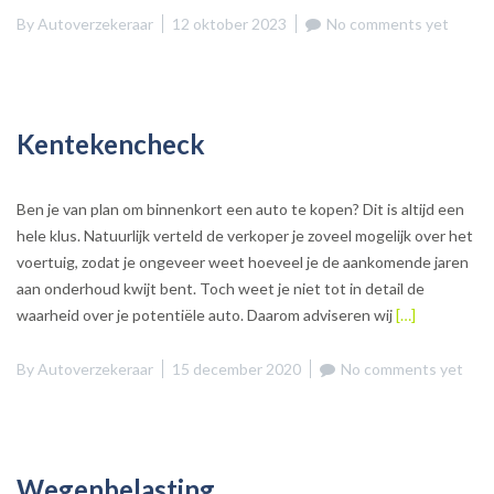
By
Autoverzekeraar
12 oktober 2023
No comments yet
Kentekencheck
Ben je van plan om binnenkort een auto te kopen? Dit is altijd een
hele klus. Natuurlijk verteld de verkoper je zoveel mogelijk over het
voertuig, zodat je ongeveer weet hoeveel je de aankomende jaren
aan onderhoud kwijt bent. Toch weet je niet tot in detail de
waarheid over je potentiële auto. Daarom adviseren wij
[…]
By
Autoverzekeraar
15 december 2020
No comments yet
Wegenbelasting