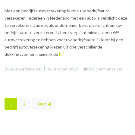
Met een bedrijfsautoverzekering kunt u uw bedrijfsauto
verzekeren. Iedereen in Nederland met een auto is verplicht deze
te verzekeren. Dus ook als ondernemer bent u verplicht om uw
bedrijfsauto te verzekeren. U bent verplicht minimaal een WA
autoverzekering te hebben voor uw bedrijfsauto. U kunt bij een
bedrijfsautoverzekering kiezen uit drie verschillende
dekkingsvormen, namelijk de
[…]
By
Autoverzekeraar
14 oktober 2019
No comments yet
Berichten
1
2
Next
paginering