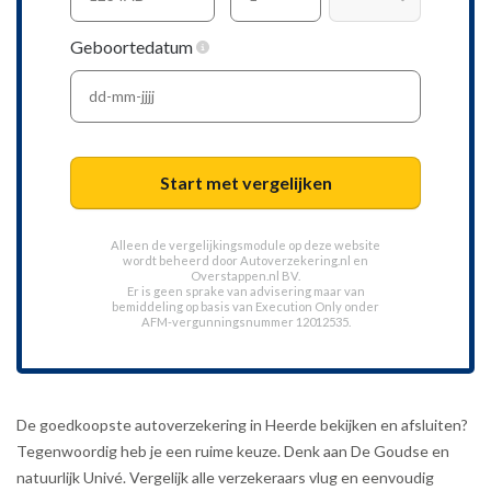
Geboortedatum
Start met vergelijken
Alleen de vergelijkingsmodule op deze website
wordt beheerd door
Autoverzekering.nl
en
Overstappen.nl BV.
Er is geen sprake van advisering maar van
bemiddeling op basis van
Execution Only
onder
AFM-vergunningsnummer 12012535.
De goedkoopste autoverzekering in Heerde bekijken en afsluiten?
Tegenwoordig heb je een ruime keuze. Denk aan De Goudse en
natuurlijk Univé. Vergelijk alle verzekeraars vlug en eenvoudig