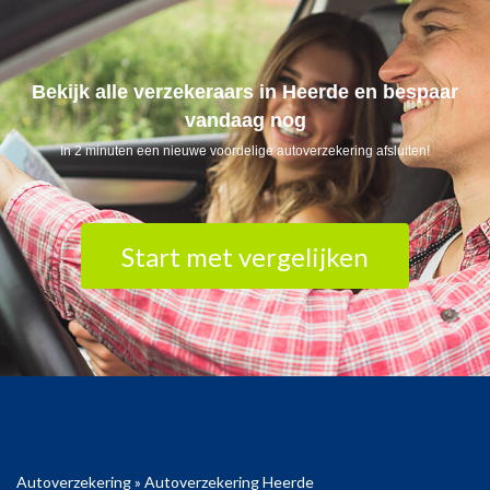
Bekijk alle verzekeraars in Heerde en bespaar
vandaag nog
In 2 minuten een nieuwe voordelige autoverzekering afsluiten!
Start met vergelijken
Autoverzekering
»
Autoverzekering Heerde