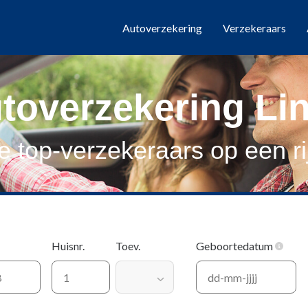
Autoverzekering
Verzekeraars
toverzekering Li
le top-verzekeraars op een rij
Huisnr.
Toev.
Geboortedatum