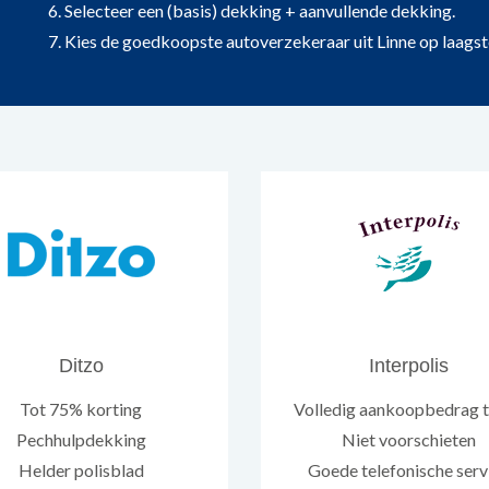
6. Selecteer een (basis) dekking + aanvullende dekking.
7. Kies de goedkoopste autoverzekeraar uit Linne op laagste 
Ditzo
Interpolis
Tot 75% korting
Volledig aankoopbedrag 
Pechhulpdekking
Niet voorschieten
Helder polisblad
Goede telefonische serv