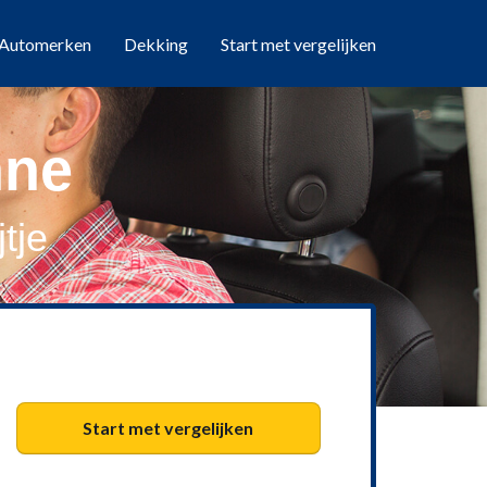
Automerken
Dekking
Start met vergelijken
nne
tje
Start met vergelijken