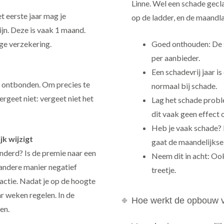
Linne. Wel een schade gecla
et eerste jaar mag je
op de ladder, en de maandla
jn. Deze is vaak 1 maand.
ge verzekering.
Goed onthouden: De s
per aanbieder.
Een schadevrij jaar i
 ontbonden. Om precies te
normaal bij schade.
ergeet niet: vergeet niet het
Lag het schade probl
dit vaak geen effect 
Heb je vaak schade? 
jk wijzigt
gaat de maandelijks
nderd? Is de premie naar een
Neem dit in acht: Ook 
 andere manier negatief
treetje.
actie. Nadat je op de hoogte
ar weken regelen. In de
Hoe werkt de opbouw v
en.