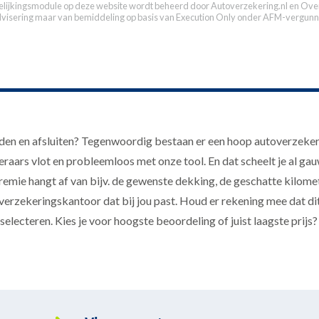
elijkingsmodule op deze website wordt beheerd door
Autoverzekering.nl
en Over
dvisering maar van bemiddeling op basis van
Execution Only
onder AFM-vergunn
nden en afsluiten? Tegenwoordig bestaan er een hoop autoverzeke
aars vlot en probleemloos met onze tool. En dat scheelt je al gauw 
emie hangt af van bijv. de gewenste dekking, de geschatte kilome
verzekeringskantoor dat bij jou past. Houd er rekening mee dat dit
electeren. Kies je voor hoogste beoordeling of juist laagste prijs