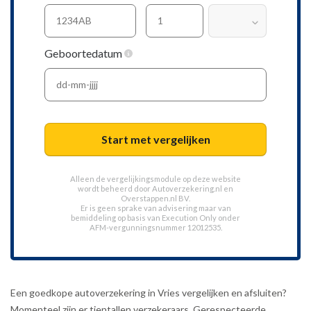
Geboortedatum
Start met vergelijken
Alleen de vergelijkingsmodule op deze website
wordt beheerd door
Autoverzekering.nl
en
Overstappen.nl BV.
Er is geen sprake van advisering maar van
bemiddeling op basis van
Execution Only
onder
AFM-vergunningsnummer 12012535.
Een goedkope autoverzekering in Vries vergelijken en afsluiten?
Momenteel zijn er tientallen verzekeraars. Gerespecteerde