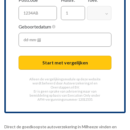
Geboortedatum
Start met vergelijken
Alleen de vergelijkingsmodule op deze website
wordt beheerd door
Autoverzekering.nl
en
Overstappen.nl BV.
Er is geen sprake van advisering maar van
bemiddeling op basis van
Execution Only
onder
AFM-vergunningsnummer 12012535.
Direct de goedkoopste autoverzekering in Milheeze vinden en