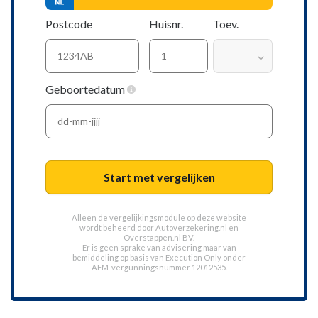
Postcode
Huisnr.
Toev.
Geboortedatum
Start met vergelijken
Alleen de vergelijkingsmodule op deze website
wordt beheerd door
Autoverzekering.nl
en
Overstappen.nl BV.
Er is geen sprake van advisering maar van
bemiddeling op basis van
Execution Only
onder
AFM-vergunningsnummer 12012535.