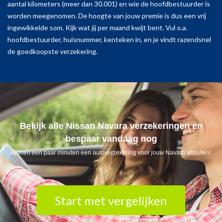
aantal kilometers (meer dan 30.001) en wie de hoofdbestuurder is
worden meegenomen. De hoogte van jouw premie is dus een vrij
ingewikkelde som. Kijk wat jij per maand kwijt bent. Vul o.a.
hoofdbestuurder, huisnummer, kenteken in, en je vindt razendsnel
de goedkoopste verzekering.
Bekijk alle Nissan Navara verzekeringen en
bespaar vandaag nog
Binnen een paar minuten een autoverzekering voor jouw Navara afsluiten!
Start met vergelijken