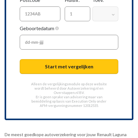
Geboortedatum
Start met vergelijken
Alleen de vergelijkingsmodule op deze website
wordt beheerd door
Autoverzekering.nl
en
Overstappen.nl BV.
Er is geen sprake van advisering maar van
bemiddeling op basis van
Execution Only
onder
AFM-vergunningsnummer 12012535.
De meest goedkope autoverzekering voor jouw Renault Laguna