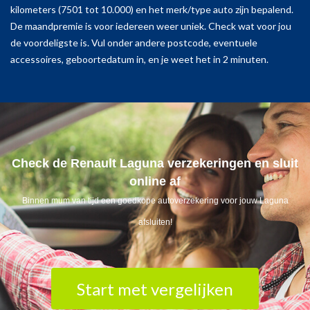
kilometers (7501 tot 10.000) en het merk/type auto zijn bepalend.
De maandpremie is voor iedereen weer uniek. Check wat voor jou
de voordeligste is. Vul onder andere postcode, eventuele
accessoires, geboortedatum in, en je weet het in 2 minuten.
Check de Renault Laguna verzekeringen en sluit
online af
Binnen mum van tijd een goedkope autoverzekering voor jouw Laguna
afsluiten!
Start met vergelijken