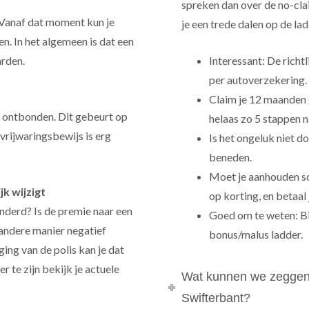
spreken dan over de no-cla
. Vanaf dat moment kun je
je een trede dalen op de la
n. In het algemeen is dat een
arden.
Interessant: De richt
per autoverzekering.
Claim je 12 maanden g
 ontbonden. Dit gebeurt op
helaas zo 5 stappen 
vrijwaringsbewijs is erg
Is het ongeluk niet d
beneden.
Moet je aanhouden sc
jk wijzigt
op korting, en betaal
nderd? Is de premie naar een
Goed om te weten: Bij
 andere manier negatief
bonus/malus ladder.
ng van de polis kan je dat
 te zijn bekijk je actuele
Wat kunnen we zeggen 
Swifterbant?