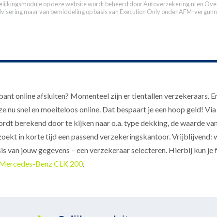
elijkingsmodule op deze website wordt beheerd door
Autoverzekering.nl
en Over
dvisering maar van bemiddeling op basis van
Execution Only
onder AFM-vergunn
nt online afsluiten? Momenteel zijn er tientallen verzekeraars. 
e nu snel en moeiteloos online. Dat bespaart je een hoop geld! Via
dt berekend door te kijken naar o.a. type dekking, de waarde van 
 zoekt in korte tijd een passend verzekeringskantoor. Vrijblijvend:
sis van jouw gegevens – een verzekeraar selecteren. Hierbij kun je 
 Mercedes-Benz CLK 200
.