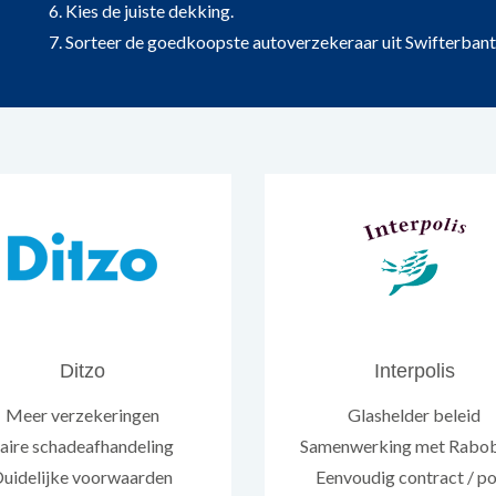
6. Kies de juiste dekking.
7. Sorteer de goedkoopste autoverzekeraar uit Swifterbant op 
Ditzo
Interpolis
Meer verzekeringen
Glashelder beleid
aire schadeafhandeling
Samenwerking met Rabo
uidelijke voorwaarden
Eenvoudig contract / po