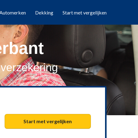
Automerken
Dekking
Start met vergelijken
erbant
verzekering
Start met vergelijken