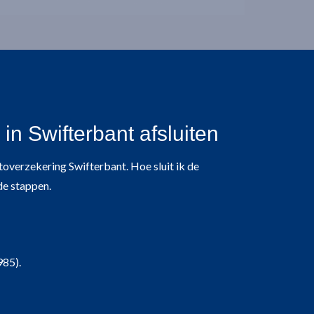
n Swifterbant afsluiten
autoverzekering Swifterbant. Hoe sluit ik de
de stappen.
985).