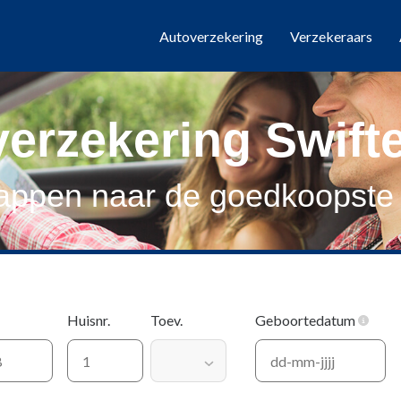
Autoverzekering
Verzekeraars
erzekering Swift
tappen naar de goedkoopste 
Huisnr.
Toev.
Geboortedatum