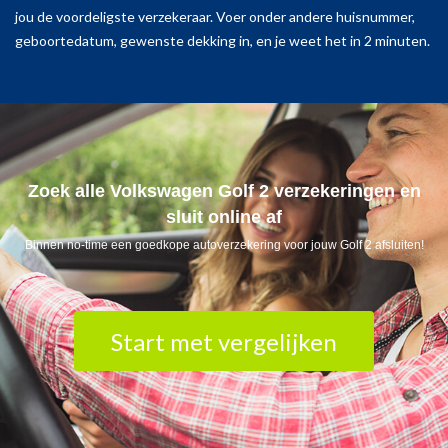
jou de voordeligste verzekeraar. Voer onder andere huisnummer,
geboortedatum, gewenste dekking in, en je weet het in 2 minuten.
Zoek alle Volkswagen Golf 2 verzekeringen en
sluit online af
Binnen no-time een goedkope autoverzekering voor jouw Golf 2 afsluiten!
Start met vergelijken