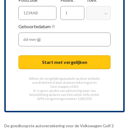
Geboortedatum
Start met vergelijken
Alleen de vergelijkingsmodule op deze website
wordt beheerd door
Autoverzekering.nl
en
Overstappen.nl BV.
Er is geen sprake van advisering maar van
bemiddeling op basis van
Execution Only
onder
AFM-vergunningsnummer 12012535.
De goedkoopste autoverzekering voor de Volkswagen Golf 2