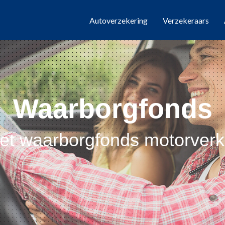
Autoverzekering
Verzekeraars
Waarborgfonds
het waarborgfonds motorverk