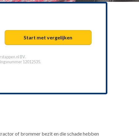
Start met vergelijken
stappen.nl BV.
ingsnummer 12012535.
tractor of brommer bezit en die schade hebben