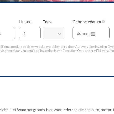
Huisnr.
Toev.
Geboortedatum
elijkingsmodule op deze website wordt beheerd door
Autoverzekering.nl
en Over
dvisering maar van bemiddeling op basis van
Execution Only
onder AFM-vergunn
cht. Het Waarborgfonds is er voor iedereen die een auto, motor, 