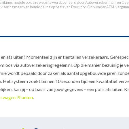
elijkingsmodule op deze website wordt beheerd door
Autoverzekering.nl
en Over
dvisering maar van bemiddeling op basis van
Execution Only
onder AFM-vergunn
 afsluiten? Momenteel zijn er tientallen verzekeraars. Gerespect
loos via autoverzekeringregelen.nl. Op die manier bezuinig je vel
mie wordt bepaald door zaken als aantal opgebouwde jaren zonde
 Het systeem zoekt binnen 10 seconden tijd een kwalitatief verze
jkers kan jij – op basis van jouw gegevens – een polis afsluiten. K
kswagen Phaeton
.