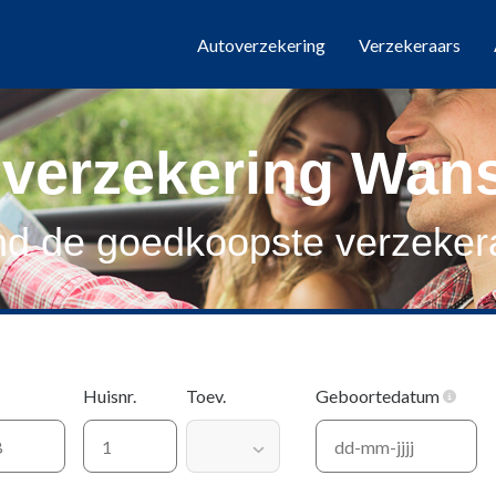
Autoverzekering
Verzekeraars
verzekering Wa
nd de goedkoopste verzeker
Huisnr.
Toev.
Geboortedatum