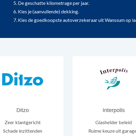
5. De geschatte kilometrage per jaar.
6. Kies je (aanvullende) dekking.
7. Kies de goedkoopste autoverzekeraar uit Wanssum op laagst
Ditzo
Interpolis
Zeer klantgericht
Glashelder beleid
Schade inzittenden
Ruime keuze uit garag