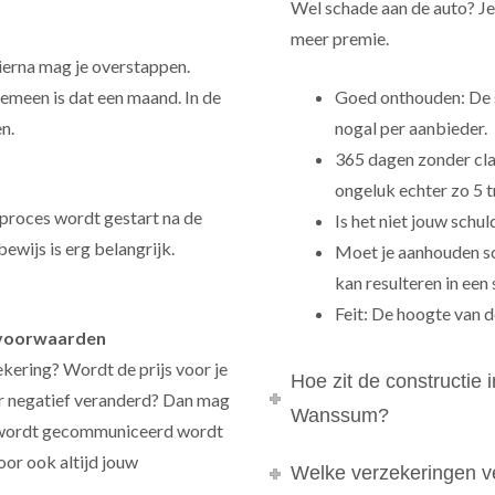
Wel schade aan de auto? Je 
meer premie.
Hierna mag je overstappen.
emeen is dat een maand. In de
Goed onthouden: De s
n.
nogal per aanbieder.
365 dagen zonder cla
ongeluk echter zo 5 
 proces wordt gestart na de
Is het niet jouw schul
ewijs is erg belangrijk.
Moet je aanhouden sc
kan resulteren in een
Feit: De hoogte van de
n voorwaarden
ekering? Wordt de prijs voor je
Hoe zit de constructie 
er negatief veranderd? Dan mag
Wanssum?
ng wordt gecommuniceerd wordt
voor ook altijd jouw
Welke verzekeringen ve