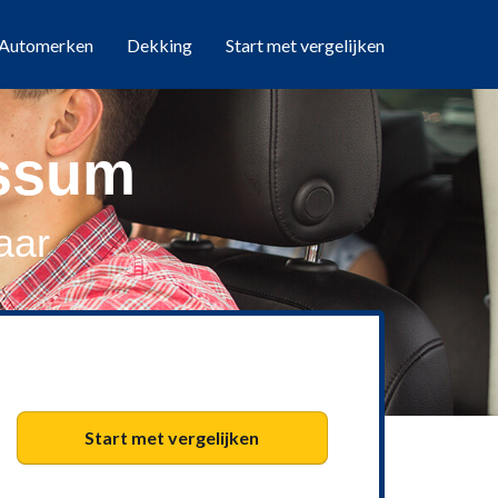
Automerken
Dekking
Start met vergelijken
nssum
aar
Start met vergelijken