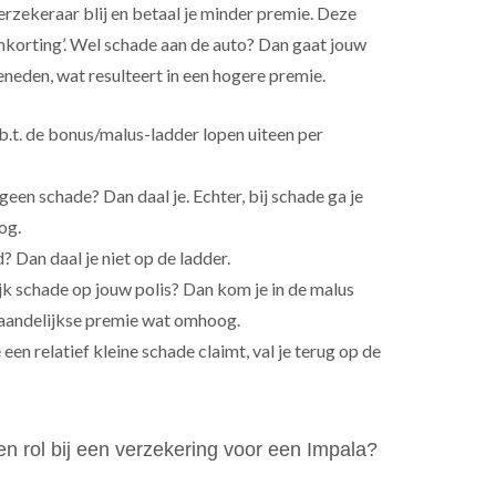
erzekeraar blij en betaal je minder premie. Deze
imkorting’. Wel schade aan de auto? Dan gaat jouw
eneden, wat resulteert in een hogere premie.
m.b.t. de bonus/malus-ladder lopen uiteen per
een schade? Dan daal je. Echter, bij schade ga je
og.
d? Dan daal je niet op de ladder.
jk schade op jouw polis? Dan kom je in de malus
maandelijkse premie wat omhoog.
 een relatief kleine schade claimt, val je terug op de
n rol bij een verzekering voor een Impala?