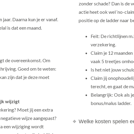
zonder schade? Dan is de v
actie heet ook wel ‘no-cla
 jaar. Daarna kun je er vanaf.
positie op de ladder naar b
lal is dat een maand.
Feit: De richtlijnen 
verzekering.
Claim je 12 maanden g
digt de overeenkomst. Om
vaak 5 treetjes omho
schrijving. Goed om te weten:
Is het niet jouw schul
kan zijn dat je deze moet
Claim jij onophoudeli
terecht, en gaat de 
Belangrijk: Ook als je
jk wijzigt
bonus/malus ladder.
ekering? Moet jij een extra
 negatieve wijze aangepast?
Welke kosten spelen ee
ra een wijziging wordt