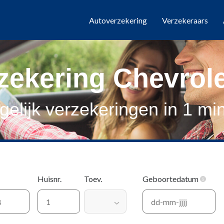
Autoverzekering
Verzekeraars
zekering Chevrole
gelijk verzekeringen in 1 mi
Huisnr.
Toev.
Geboortedatum