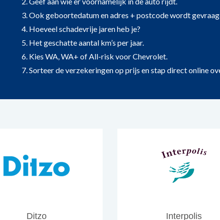
2. Geef aan wie er voornamelijk in de auto rijdt.
3. Ook geboortedatum en adres + postcode wordt gevraag
4. Hoeveel schadevrije jaren heb je?
5. Het geschatte aantal km’s per jaar.
6. Kies WA, WA+ of All-risk voor Chevrolet.
7. Sorteer de verzekeringen op prijs en stap direct online ove
Ditzo
Interpolis