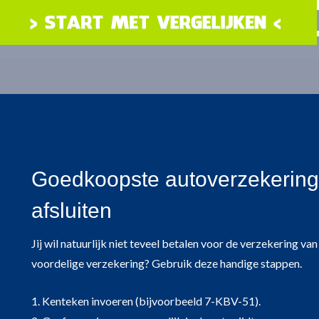
Goedkoopste autoverzekering
afsluiten
Jij wil natuurlijk niet teveel betalen voor de verzekering v
voordelige verzekering? Gebruik deze handige stappen.
1. Kenteken invoeren (bijvoorbeeld 7-KBV-51).