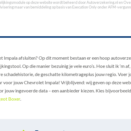
elijkingsmodule op deze website wordt beheerd door
Autoverzekering.nl
en Over
dvisering maar van bemiddeling op basis van
Execution Only
onder AFM-vergunn
t Impala afsluiten? Op dit moment bestaan er een hoop autoverz
ijkingstool. Op die manier bezuinig je vele euro’s. Hoe sluit ik ‘m
chadehistorie, de geschatte kilometrageplus jouw regio. Voer jouw
voor jouw Chevrolet Impala! Vrijblijvend: wij geven op deze webs
or jouw ingevoerde data – een aanbieder kiezen. Kies bijvoorbeeld 
geot Boxer
.