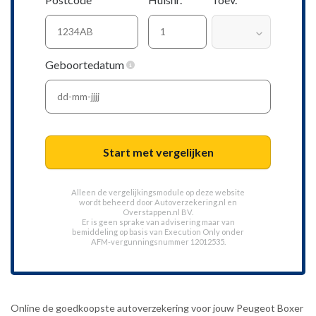
Geboortedatum
Start met vergelijken
Alleen de vergelijkingsmodule op deze website
wordt beheerd door
Autoverzekering.nl
en
Overstappen.nl BV.
Er is geen sprake van advisering maar van
bemiddeling op basis van
Execution Only
onder
AFM-vergunningsnummer 12012535.
Online de goedkoopste autoverzekering voor jouw Peugeot Boxer