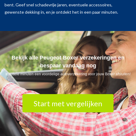
bent. Geef snel schadevrije jaren, eventuele accessoires,
gewenste dekking in, en je ontdekt het in een paar minuten.
Bekijk alle Peugeot Boxer verzekeringen en
bespaar vandaag nog
In luttele minuten een voordelige autoverzekering voor jouw Boxer afsluiten!
Start met vergelijken