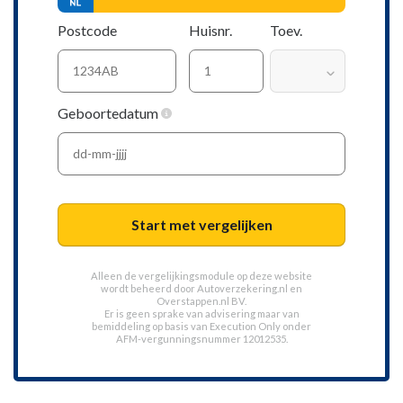
Postcode
Huisnr.
Toev.
Geboortedatum
Start met vergelijken
Alleen de vergelijkingsmodule op deze website
wordt beheerd door
Autoverzekering.nl
en
Overstappen.nl BV.
Er is geen sprake van advisering maar van
bemiddeling op basis van
Execution Only
onder
AFM-vergunningsnummer 12012535.