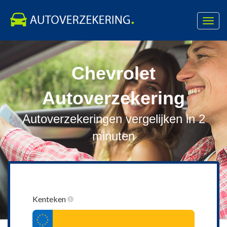
Toggl
navig
Skip
to
Chevrolet
content
Autoverzekering
Autoverzekeringen vergelijken in 2
minuten
Kenteken