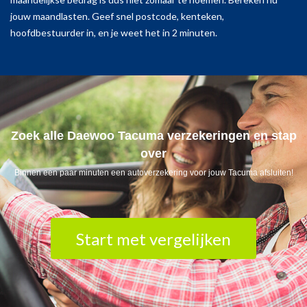
jouw maandlasten. Geef snel postcode, kenteken,
hoofdbestuurder in, en je weet het in 2 minuten.
Zoek alle Daewoo Tacuma verzekeringen en stap
over
Binnen een paar minuten een autoverzekering voor jouw Tacuma afsluiten!
Start met vergelijken