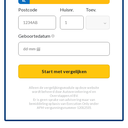
Postcode
Huisnr.
Toev.
Geboortedatum
Start met vergelijken
Alleen de vergelijkingsmodule op deze website
wordt beheerd door
Autoverzekering.nl
en
Overstappen.nl BV.
Er is geen sprake van advisering maar van
bemiddeling op basis van
Execution Only
onder
AFM-vergunningsnummer 12012535.