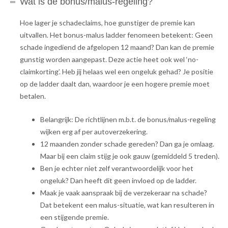
Wat is de bonus/malus-regeling?
Hoe lager je schadeclaims, hoe gunstiger de premie kan
uitvallen. Het bonus-malus ladder fenomeen betekent: Geen
schade ingediend de afgelopen 12 maand? Dan kan de premie
gunstig worden aangepast. Deze actie heet ook wel ‘no-
claimkorting’. Heb jij helaas wel een ongeluk gehad? Je positie
op de ladder daalt dan, waardoor je een hogere premie moet
betalen.
Belangrijk: De richtlijnen m.b.t. de bonus/malus-regeling
wijken erg af per autoverzekering.
12 maanden zonder schade gereden? Dan ga je omlaag.
Maar bij een claim stijg je ook gauw (gemiddeld 5 treden).
Ben je echter niet zelf verantwoordelijk voor het
ongeluk? Dan heeft dit geen invloed op de ladder.
Maak je vaak aanspraak bij de verzekeraar na schade?
Dat betekent een malus-situatie, wat kan resulteren in
een stijgende premie.