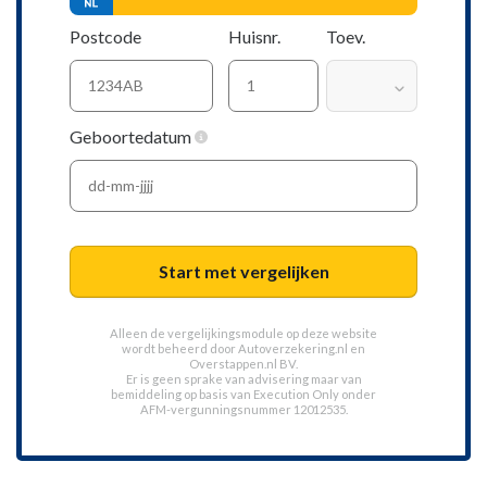
Postcode
Huisnr.
Toev.
Geboortedatum
Start met vergelijken
Alleen de vergelijkingsmodule op deze website
wordt beheerd door
Autoverzekering.nl
en
Overstappen.nl BV.
Er is geen sprake van advisering maar van
bemiddeling op basis van
Execution Only
onder
AFM-vergunningsnummer 12012535.