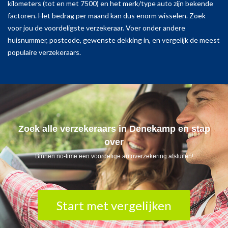
kilometers (tot en met 7500) en het merk/type auto zijn bekende
factoren. Het bedrag per maand kan dus enorm wisselen. Zoek
voor jou de voordeligste verzekeraar. Voer onder andere
huisnummer, postcode, gewenste dekking in, en vergelijk de meest
populaire verzekeraars.
Zoek alle verzekeraars in Denekamp en stap
over
Binnen no-time een voordelige autoverzekering afsluiten!
Start met vergelijken