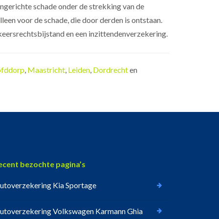
angerichte schade onder de strekking van de
leen voor de schade, die door derden is ontstaan.
eersrechtsbijstand en een inzittendenverzekering.
fddorp
,
Maastricht
,
Leiden
,
Dordrecht
en
ecent bezochte pagina’s
utoverzekering Kia Sportage
utoverzekering Volkswagen Karmann Ghia