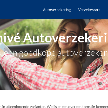
Autoverzekering
Verzekeraars
ivé Autoverzeker
 een goedkope autoverzekeri
in uiteenlopende varianten. Wel is er een overeenkomstig kenmerk