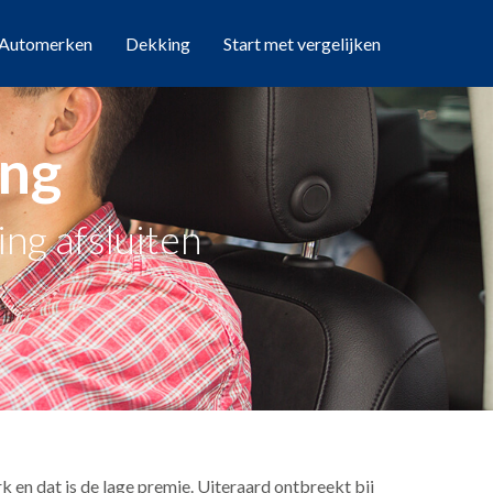
Automerken
Dekking
Start met vergelijken
ing
ng afsluiten
 en dat is de lage premie. Uiteraard ontbreekt bij