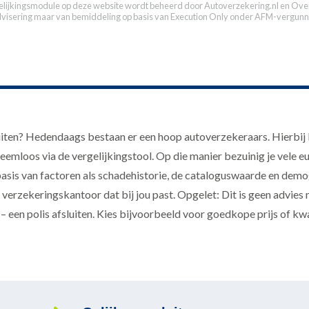
elijkingsmodule op deze website wordt beheerd door
Autoverzekering.nl
en Over
dvisering maar van bemiddeling op basis van
Execution Only
onder AFM-vergunn
iten? Hedendaags bestaan er een hoop autoverzekeraars. Hierbij ku
eemloos via de vergelijkingstool. Op die manier bezuinig je vele e
sis van factoren als schadehistorie, de cataloguswaarde en demog
 verzekeringskantoor dat bij jou past. Opgelet: Dit is geen advies 
 – een polis afsluiten. Kies bijvoorbeeld voor goedkope prijs of kwal