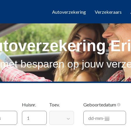
Autoverzekering
Verzekeraars
toverzekering Er
 met besparen op jouw verze
Huisnr.
Toev.
Geboortedatum