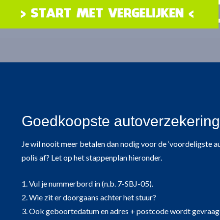
Goedkoopste autoverzekering i
Je wil nooit meer betalen dan nodig voor de ‘voordeligste a
polis af? Let op het stappenplan hieronder.
1. Vul je nummerbord in (n.b. 7-SBJ-05).
2. Wie zit er doorgaans achter het stuur?
3. Ook geboortedatum en adres + postcode wordt gevraag