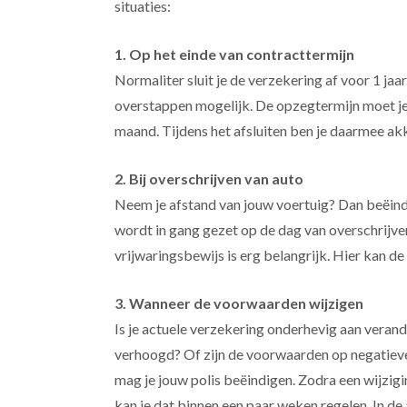
situaties:
1. Op het einde van contracttermijn
Normaliter sluit je de verzekering af voor 1 jaar.
overstappen mogelijk. De opzegtermijn moet je 
maand. Tijdens het afsluiten ben je daarmee a
2. Bij overschrijven van auto
Neem je afstand van jouw voertuig? Dan beëind
wordt in gang gezet op de dag van overschrijve
vrijwaringsbewijs is erg belangrijk. Hier kan d
3. Wanneer de voorwaarden wijzigen
Is je actuele verzekering onderhevig aan vera
verhoogd? Of zijn de voorwaarden op negatiev
mag je jouw polis beëindigen. Zodra een wijz
kan je dat binnen een paar weken regelen. In 