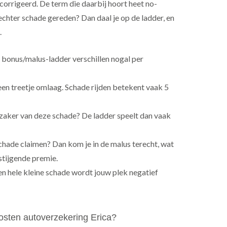
corrigeerd. De term die daarbij hoort heet no-
 echter schade gereden? Dan daal je op de ladder, en
.
e bonus/malus-ladder verschillen nogal per
een treetje omlaag. Schade rijden betekent vaak 5
rzaker van deze schade? De ladder speelt dan vaak
hade claimen? Dan kom je in de malus terecht, wat
 stijgende premie.
en hele kleine schade wordt jouw plek negatief
osten autoverzekering Erica?