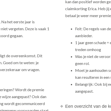
kan dan positief worden ge
claimkorting Erica. Heb jij
betaal je weer meer premie
 Na het eerste jaar is
niet vergeten. Deze is vaak 1
Feit: De regels van d
kkoord gegaan.
aanbieder.
1 jaar geen schade = 
treden omhoog
igt de overeenkomst. Dit
Was je niet de veroo
n. Goed om te weten: je
geen rol.
e verzekeraar om vragen.
Moet je aanhouden sc
kan resulteren in een
Belangrijk: Ook bij e
nderingen? Wordt de premie
aangepast.
e wijze aangepast? Ook dan
iging wordt gecommuniceerd
Een overzicht van de k
de algemene voorwaarden staat