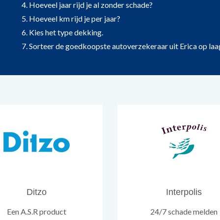
4. Hoeveel jaar rijd je al zonder schade?
5. Hoeveel km rijd je per jaar?
6. Kies het type dekking.
7. Sorteer de goedkoopste autoverzekeraar uit Erica op laagst
Ditzo
Interpolis
Een A.S.R product
24/7 schade melden