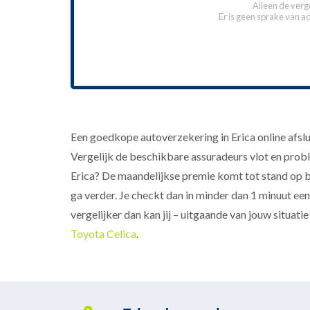
Alleen de verg
Er is geen sprake van a
Een goedkope autoverzekering in Erica online afslu
Vergelijk de beschikbare assuradeurs vlot en probl
Erica? De maandelijkse premie komt tot stand op ba
ga verder. Je checkt dan in minder dan 1 minuut een
vergelijker dan kan jij – uitgaande van jouw situatie
Toyota Celica
.