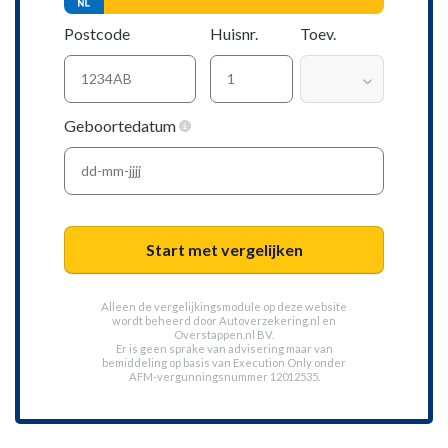
Postcode
Huisnr.
Toev.
Geboortedatum
Start met vergelijken
Alleen de vergelijkingsmodule op deze website
wordt beheerd door
Autoverzekering.nl
en
Overstappen.nl BV.
Er is geen sprake van advisering maar van
bemiddeling op basis van
Execution Only
onder
AFM-vergunningsnummer 12012535.