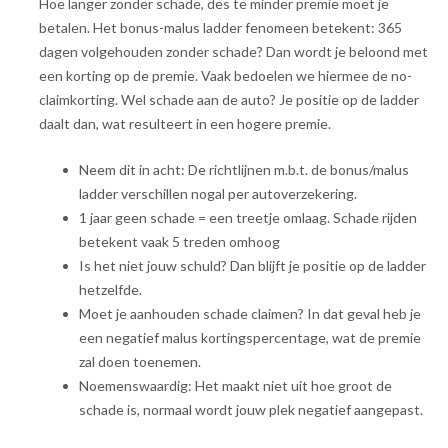
Hoe langer zonder schade, des te minder premie moet je
betalen. Het bonus-malus ladder fenomeen betekent: 365
dagen volgehouden zonder schade? Dan wordt je beloond met
een korting op de premie. Vaak bedoelen we hiermee de no-
claimkorting. Wel schade aan de auto? Je positie op de ladder
daalt dan, wat resulteert in een hogere premie.
Neem dit in acht: De richtlijnen m.b.t. de bonus/malus
ladder verschillen nogal per autoverzekering.
1 jaar geen schade = een treetje omlaag. Schade rijden
betekent vaak 5 treden omhoog
Is het niet jouw schuld? Dan blijft je positie op de ladder
hetzelfde.
Moet je aanhouden schade claimen? In dat geval heb je
een negatief malus kortingspercentage, wat de premie
zal doen toenemen.
Noemenswaardig: Het maakt niet uit hoe groot de
schade is, normaal wordt jouw plek negatief aangepast.