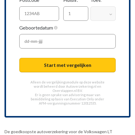
Geboortedatum
Start met vergelijken
Alleen de vergelijkingsmodule op deze website
wordt beheerd door
Autoverzekering.nl
en
Overstappen.nl BV.
Er is geen sprake van advisering maar van
bemiddeling op basis van
Execution Only
onder
AFM-vergunningsnummer 12012535.
De goedkoopste autoverzekering voor de Volkswagen LT