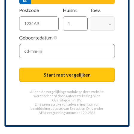
Postcode
Huisnr.
Toev.
Geboortedatum
Start met vergelijken
Alleen de vergelijkingsmodule op deze website
wordt beheerd door
Autoverzekering.nl
en
Overstappen.nl BV.
Er is geen sprake van advisering maar van
bemiddeling op basis van
Execution Only
onder
AFM-vergunningsnummer 12012535.