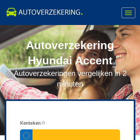
Toggl
navig
Skip
to
Autoverzekering
content
Hyundai Accent
Autoverzekeringen vergelijken in 2
minuten
Kenteken