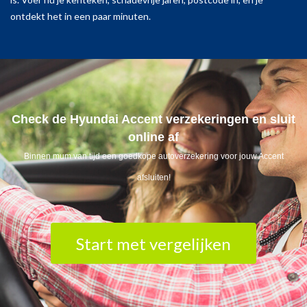
ontdekt het in een paar minuten.
Check de Hyundai Accent verzekeringen en sluit
online af
Binnen mum van tijd een goedkope autoverzekering voor jouw Accent
afsluiten!
Start met vergelijken