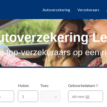
Autoverzekering
Verzekeraars
utoverzekering Le
le top-verzekeraars op een rij
Huisnr.
Toev.
Geboortedatum