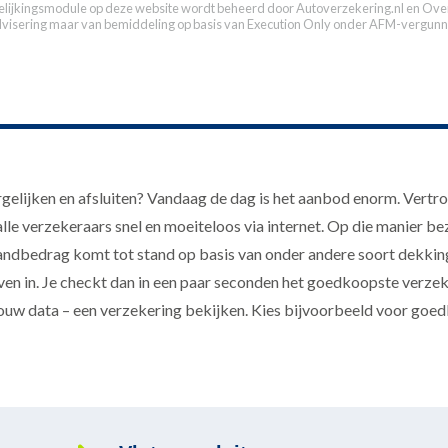
elijkingsmodule op deze website wordt beheerd door
Autoverzekering.nl
en Over
dvisering maar van bemiddeling op basis van
Execution Only
onder AFM-vergunn
gelijken en afsluiten? Vandaag de dag is het aanbod enorm. Vert
le verzekeraars snel en moeiteloos via internet. Op die manier bezui
ndbedrag komt tot stand op basis van onder andere soort dekking
n in. Je checkt dan in een paar seconden het goedkoopste verzeke
jouw data – een verzekering bekijken. Kies bijvoorbeeld voor goedko