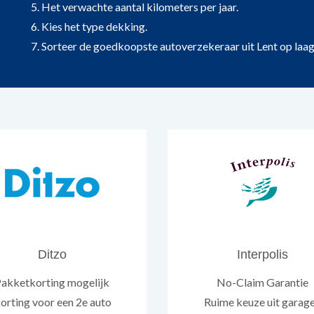
5. Het verwachte aantal kilometers per jaar.
6. Kies het type dekking.
7. Sorteer de goedkoopste autoverzekeraar uit Lent op laags
Ditzo
Interpolis
akketkorting mogelijk
No-Claim Garantie
orting voor een 2e auto
Ruime keuze uit garag