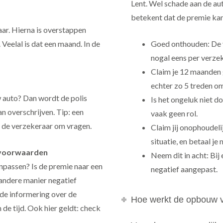
Lent. Wel schade aan de aut
betekent dat de premie kan
jaar. Hierna is overstappen
Veelal is dat een maand. In de
Goed onthouden: De 
nogal eens per verzek
Claim je 12 maanden g
echter zo 5 treden o
w auto? Dan wordt de polis
Is het ongeluk niet 
n overschrijven. Tip: een
vaak geen rol.
n de verzekeraar om vragen.
Claim jij onophoudel
situatie, en betaal je
n voorwaarden
Neem dit in acht: Bij
npassen? Is de premie naar een
negatief aangepast.
 andere manier negatief
 de informering over de
Hoe werkt de opbouw v
 de tijd. Ook hier geldt: check