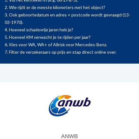
2. Wie rijdt er de meeste kilometers met het object?
3. Ook geboortedatum en adres + postcode wordt gevraagd (13-
03-1970).
4. Hoeveel schadevrije jaren heb je?
5. Hoeveel KM verwacht je te rijden per jaar?
6. Kies voor WA, WA+ of Allrisk voor Mercedes-Benz.
7. Filter de verzekeraars op prijs en stap direct online over.
ANWB