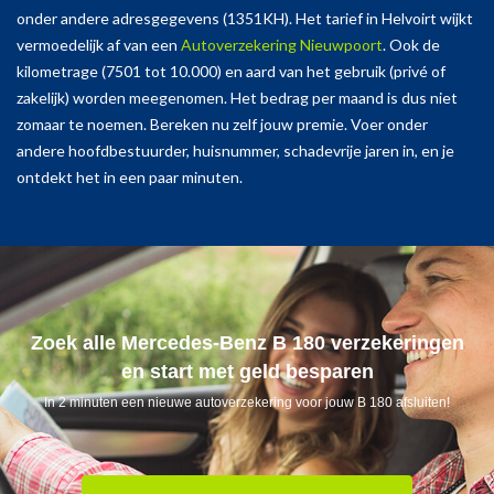
onder andere adresgegevens (1351KH). Het tarief in Helvoirt wijkt
vermoedelijk af van een
Autoverzekering Nieuwpoort
. Ook de
kilometrage (7501 tot 10.000) en aard van het gebruik (privé of
zakelijk) worden meegenomen. Het bedrag per maand is dus niet
zomaar te noemen. Bereken nu zelf jouw premie. Voer onder
andere hoofdbestuurder, huisnummer, schadevrije jaren in, en je
ontdekt het in een paar minuten.
Zoek alle Mercedes-Benz B 180 verzekeringen
en start met geld besparen
In 2 minuten een nieuwe autoverzekering voor jouw B 180 afsluiten!