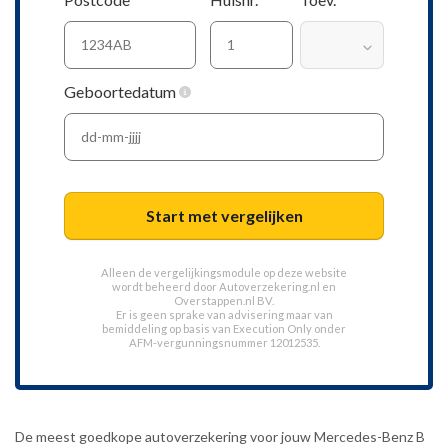
Geboortedatum
Start met vergelijken
Alleen de vergelijkingsmodule op deze website
wordt beheerd door
Autoverzekering.nl
en
Overstappen.nl BV.
Er is geen sprake van advisering maar van
bemiddeling op basis van
Execution Only
onder
AFM-vergunningsnummer 12012535.
De meest goedkope autoverzekering voor jouw Mercedes-Benz B