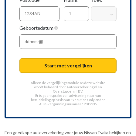
Geboortedatum
Start met vergelijken
Alleen de vergelijkingsmodule op deze website
wordt beheerd door
Autoverzekering.nl
en
Overstappen.nl BV.
Er is geen sprake van advisering maar van
bemiddeling op basis van
Execution Only
onder
AFM-vergunningsnummer 12012535.
Een goedkope autoverzekering voor jouw Nissan Evalia bekijken en