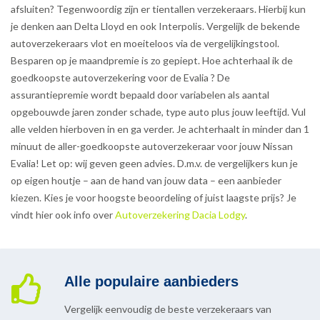
afsluiten? Tegenwoordig zijn er tientallen verzekeraars. Hierbij kun
je denken aan Delta Lloyd en ook Interpolis. Vergelijk de bekende
autoverzekeraars vlot en moeiteloos via de vergelijkingstool.
Besparen op je maandpremie is zo gepiept. Hoe achterhaal ik de
goedkoopste autoverzekering voor de Evalia ? De
assurantiepremie wordt bepaald door variabelen als aantal
opgebouwde jaren zonder schade, type auto plus jouw leeftijd. Vul
alle velden hierboven in en ga verder. Je achterhaalt in minder dan 1
minuut de aller-goedkoopste autoverzekeraar voor jouw Nissan
Evalia! Let op: wij geven geen advies. D.m.v. de vergelijkers kun je
op eigen houtje – aan de hand van jouw data – een aanbieder
kiezen. Kies je voor hoogste beoordeling of juist laagste prijs? Je
vindt hier ook info over
Autoverzekering Dacia Lodgy
.
Alle populaire aanbieders
Vergelijk eenvoudig de beste verzekeraars van