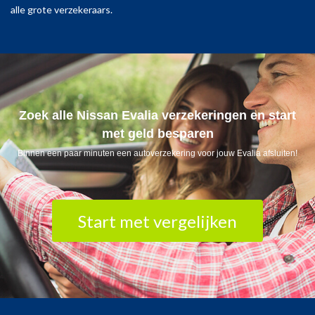
alle grote verzekeraars.
Zoek alle Nissan Evalia verzekeringen en start
met geld besparen
Binnen een paar minuten een autoverzekering voor jouw Evalia afsluiten!
Start met vergelijken