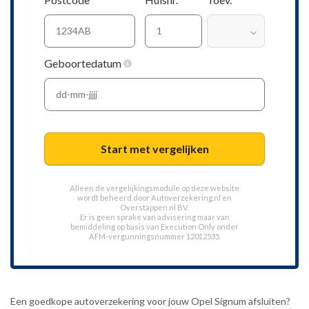
Geboortedatum
Start met vergelijken
Alleen de vergelijkingsmodule op deze website
wordt beheerd door
Autoverzekering.nl
en
Overstappen.nl BV.
Er is geen sprake van advisering maar van
bemiddeling op basis van
Execution Only
onder
AFM-vergunningsnummer 12012535.
Een goedkope autoverzekering voor jouw Opel Signum afsluiten?