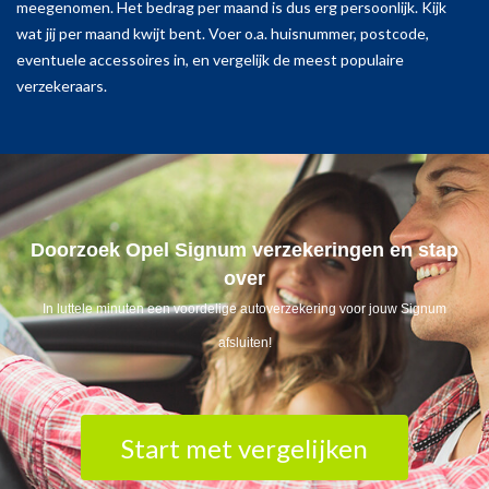
meegenomen. Het bedrag per maand is dus erg persoonlijk. Kijk
wat jij per maand kwijt bent. Voer o.a. huisnummer, postcode,
eventuele accessoires in, en vergelijk de meest populaire
verzekeraars.
Doorzoek Opel Signum verzekeringen en stap
over
In luttele minuten een voordelige autoverzekering voor jouw Signum
afsluiten!
Start met vergelijken