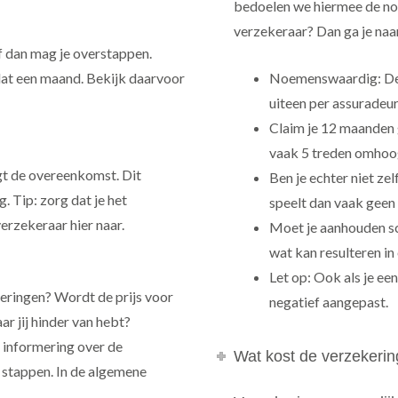
bedoelen we hiermee de no-
verzekeraar? Dan ga je naa
af dan mag je overstappen.
dat een maand. Bekijk daarvoor
Noemenswaardig: De 
uiteen per assuradeur
Claim je 12 maanden 
vaak 5 treden omho
gt de overeenkomst. Dit
Ben je echter niet ze
 Tip: zorg dat je het
speelt dan vaak geen 
erzekeraar hier naar.
Moet je aanhouden sc
wat kan resulteren in
Let op: Ook als je ee
deringen? Wordt de prijs voor
negatief aangepast.
r jij hinder van hebt?
 informering over de
Wat kost de verzekerin
e stappen. In de algemene