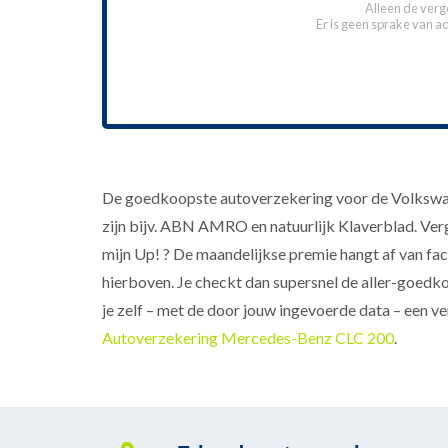
Alleen de verg
Er is geen sprake van a
De goedkoopste autoverzekering voor de Volkswage
zijn bijv. ABN AMRO en natuurlijk Klaverblad. Verg
mijn Up! ? De maandelijkse premie hangt af van facto
hierboven. Je checkt dan supersnel de aller-goedk
je zelf – met de door jouw ingevoerde data – een v
Autoverzekering Mercedes-Benz CLC 200
.