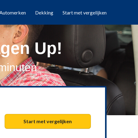
Automerken
Dekking
Start met vergelijken
agen Up!
 minuten
Start met vergelijken