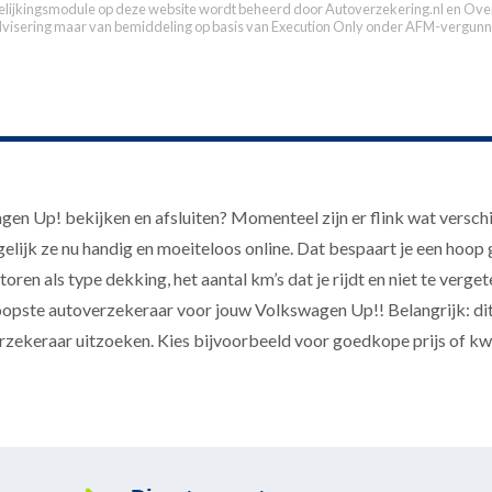
elijkingsmodule op deze website wordt beheerd door
Autoverzekering.nl
en Over
dvisering maar van bemiddeling op basis van
Execution Only
onder AFM-vergunn
n Up! bekijken en afsluiten? Momenteel zijn er flink wat verschi
elijk ze nu handig en moeiteloos online. Dat bespaart je een hoop
ren als type dekking, het aantal km’s dat je rijdt en niet te verget
oopste autoverzekeraar voor jouw Volkswagen Up!! Belangrijk: dit 
erzekeraar uitzoeken. Kies bijvoorbeeld voor goedkope prijs of kw