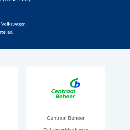
or Volkswagen.
tellen.
Centraal Beheer
k
Zelf eigenrisico kiezen