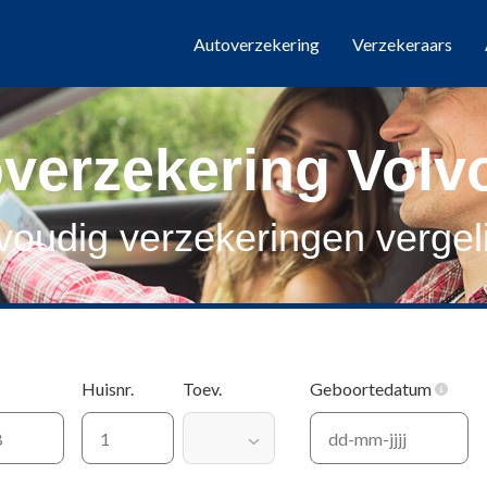
Autoverzekering
Verzekeraars
verzekering Volv
oudig verzekeringen vergel
Huisnr.
Toev.
Geboortedatum