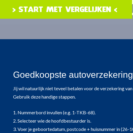
Goedkoopste autoverzekering 
Jij wil natuurlijk niet teveel betalen voor de verzekering v
Gebruik deze handige stappen.
1. Nummerbord invullen (e.g. 1-TKB-68).
2. Selecteer wie de hoofdbestuurder is.
3. Voer je geboortedatum, postcode + huisnummer in (26-1