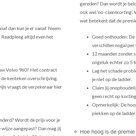
gereden? Dan wordt je belo
ook wel ‘no-claimkorting’. 
wat betekent dat de premie
anaf dan kun je er vanaf. Neem
. Raadpleeg altijd even het
Goed onthouden: De 
verschillen nogal per
12 maanden zonder sc
ongeluk echter zo 5 
jouw Volvo 960? Het contract
Lag het schade probl
 de kenteken overschrijving.
je niet op de ladder.
ijls vraagt de verzekeraar hier
Claim jij onophoudeli
geen recht op korting
Opmerkelijk: De hoogte
plekken op de ladder
nderd? Wordt de prijs voor je
 wijze aangepast? Dan mag jij
Hoe hoog is de premie 