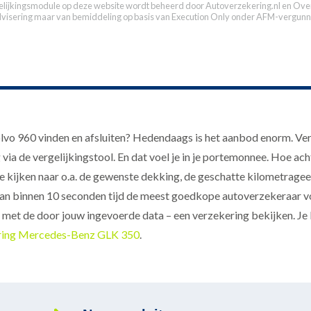
elijkingsmodule op deze website wordt beheerd door
Autoverzekering.nl
en Over
dvisering maar van bemiddeling op basis van
Execution Only
onder AFM-vergunn
o 960 vinden en afsluiten? Hedendaags is het aanbod enorm. Ver
g via de vergelijkingstool. En dat voel je in je portemonnee. Hoe 
 kijken naar o.a. de gewenste dekking, de geschatte kilometrag
 dan binnen 10 seconden tijd de meest goedkope autoverzekeraar v
– met de door jouw ingevoerde data – een verzekering bekijken. Je 
ring Mercedes-Benz GLK 350
.