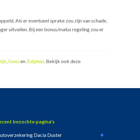
peld. Als er eventueel sprake zou zijn van schade,
ger uitvallen. Bij een bonus/malus regeling zou er
ijk
,
Goes
en
Zutphen
. Bekijk ook deze
ecent bezochte pagina’s
utoverzekering Dacia Duster