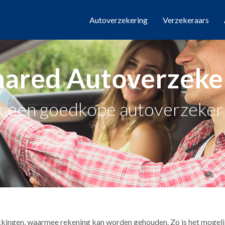
Autoverzekering
Verzekeraars
hared Autoverzeke
 een goedkope autoverzekeri
kingen, waarmee rekening kan worden gehouden. Zo is het mogelij