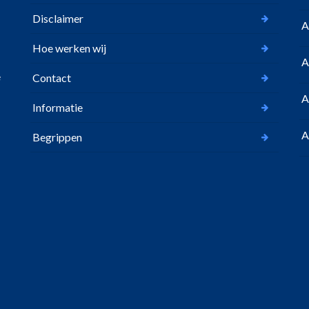
Disclaimer
A
Hoe werken wij
A
e
Contact
A
Informatie
A
Begrippen