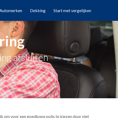
Automerken
Dekking
Start met vergelijken
ring
ng afsluiten
k om voor een goedkope polis te kiezen door niet