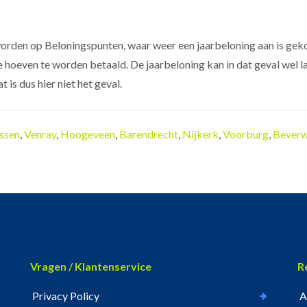
orden op Beloningspunten, waar weer een jaarbeloning aan is gekop
ie hoeven te worden betaald. De jaarbeloning kan in dat geval wel la
is dus hier niet het geval.
ssen
,
Venray
,
Hoogeveen
,
Barendrecht
,
Nijkerk
,
Voorburg
,
Beverw
Vragen / Klantenservice
R
Privacy Policy
A