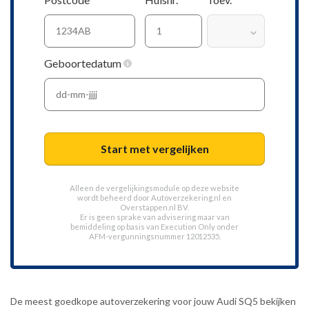
Geboortedatum
Start met vergelijken
Alleen de vergelijkingsmodule op deze website
wordt beheerd door
Autoverzekering.nl
en
Overstappen.nl BV.
Er is geen sprake van advisering maar van
bemiddeling op basis van
Execution Only
onder
AFM-vergunningsnummer 12012535.
De meest goedkope autoverzekering voor jouw Audi SQ5 bekijken