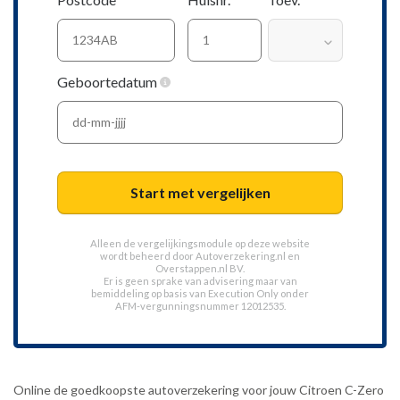
Geboortedatum
Start met vergelijken
Alleen de vergelijkingsmodule op deze website
wordt beheerd door
Autoverzekering.nl
en
Overstappen.nl BV.
Er is geen sprake van advisering maar van
bemiddeling op basis van
Execution Only
onder
AFM-vergunningsnummer 12012535.
Online de goedkoopste autoverzekering voor jouw Citroen C-Zero