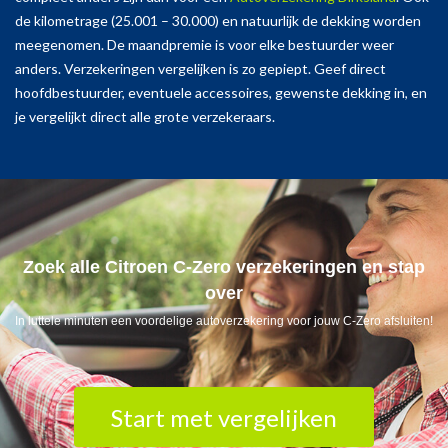
de kilometrage (25.001 – 30.000) en natuurlijk de dekking worden
meegenomen. De maandpremie is voor elke bestuurder weer
anders. Verzekeringen vergelijken is zo gepiept. Geef direct
hoofdbestuurder, eventuele accessoires, gewenste dekking in, en
je vergelijkt direct alle grote verzekeraars.
Zoek alle Citroen C-Zero verzekeringen en stap
over
In luttele minuten een voordelige autoverzekering voor jouw C-Zero afsluiten!
Start met vergelijken