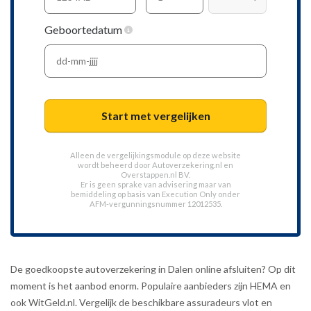
Geboortedatum
Start met vergelijken
Alleen de vergelijkingsmodule op deze website
wordt beheerd door
Autoverzekering.nl
en
Overstappen.nl BV.
Er is geen sprake van advisering maar van
bemiddeling op basis van
Execution Only
onder
AFM-vergunningsnummer 12012535.
De goedkoopste autoverzekering in Dalen online afsluiten? Op dit
moment is het aanbod enorm. Populaire aanbieders zijn HEMA en
ook WitGeld.nl. Vergelijk de beschikbare assuradeurs vlot en