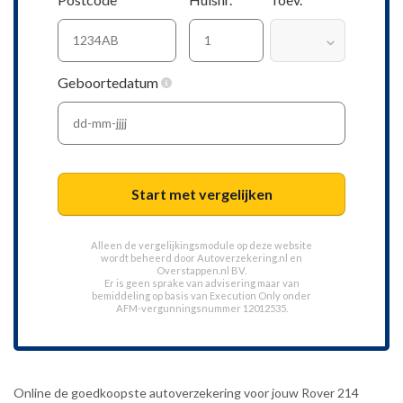
Geboortedatum
Start met vergelijken
Alleen de vergelijkingsmodule op deze website
wordt beheerd door
Autoverzekering.nl
en
Overstappen.nl BV.
Er is geen sprake van advisering maar van
bemiddeling op basis van
Execution Only
onder
AFM-vergunningsnummer 12012535.
Online de goedkoopste autoverzekering voor jouw Rover 214