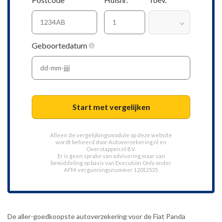
Geboortedatum
Start met vergelijken
Alleen de vergelijkingsmodule op deze website
wordt beheerd door
Autoverzekering.nl
en
Overstappen.nl BV.
Er is geen sprake van advisering maar van
bemiddeling op basis van
Execution Only
onder
AFM-vergunningsnummer 12012535.
De aller-goedkoopste autoverzekering voor de Fiat Panda