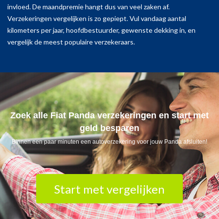
invloed. De maandpremie hangt dus van veel zaken af.
Verzekeringen vergelijken is zo gepiept. Vul vandaag aantal
kilometers per jaar, hoofdbestuurder, gewenste dekking in, en
vergelijk de meest populaire verzekeraars.
Zoek alle Fiat Panda verzekeringen en start met
geld besparen
Binnen een paar minuten een autoverzekering voor jouw Panda afsluiten!
Start met vergelijken