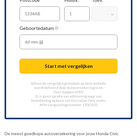
Geboortedatum
Start met vergelijken
Alleen de vergelijkingsmodule op deze website
wordt beheerd door
Autoverzekering.nl
en
Overstappen.nl BV.
Er is geen sprake van advisering maar van
bemiddeling op basis van
Execution Only
onder
AFM-vergunningsnummer 12012535.
De meest goedkope autoverzekering voor jouw Honda Civic