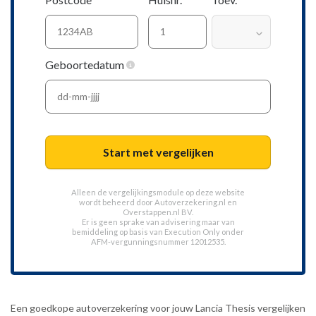
Geboortedatum
Start met vergelijken
Alleen de vergelijkingsmodule op deze website
wordt beheerd door
Autoverzekering.nl
en
Overstappen.nl BV.
Er is geen sprake van advisering maar van
bemiddeling op basis van
Execution Only
onder
AFM-vergunningsnummer 12012535.
Een goedkope autoverzekering voor jouw Lancia Thesis vergelijken