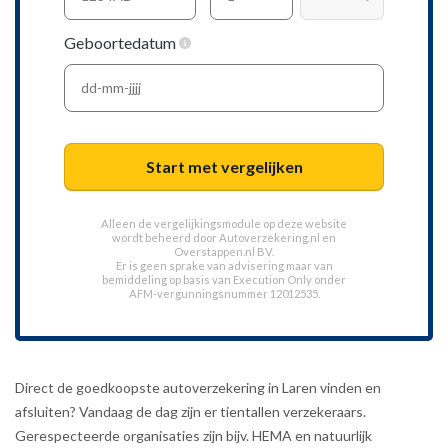
Geboortedatum
Start met vergelijken
Alleen de vergelijkingsmodule op deze website
wordt beheerd door
Autoverzekering.nl
en
Overstappen.nl BV.
Er is geen sprake van advisering maar van
bemiddeling op basis van
Execution Only
onder
AFM-vergunningsnummer 12012535.
Direct de goedkoopste autoverzekering in Laren vinden en
afsluiten? Vandaag de dag zijn er tientallen verzekeraars.
Gerespecteerde organisaties zijn bijv. HEMA en natuurlijk