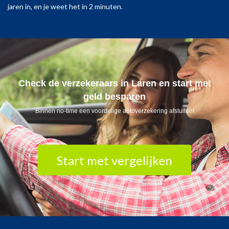
jaren in, en je weet het in 2 minuten.
Check de verzekeraars in Laren en start met
geld besparen
Binnen no-time een voordelige autoverzekering afsluiten!
Start met vergelijken