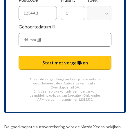
Geboortedatum
Start met vergelijken
Alleen de vergelijkingsmodule op deze website
wordt beheerd door
Autoverzekering.nl
en
Overstappen.nl BV.
Er is geen sprake van advisering maar van
bemiddeling op basis van
Execution Only
onder
AFM-vergunningsnummer 12012535.
De goedkoopste autoverzekering voor de Mazda Xedos bekijken