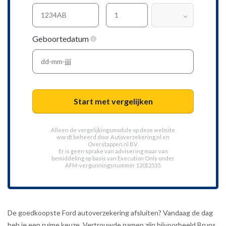
Geboortedatum
Start met vergelijken
Alleen de vergelijkingsmodule op deze website
wordt beheerd door
Autoverzekering.nl
en
Overstappen.nl BV.
Er is geen sprake van advisering maar van
bemiddeling op basis van
Execution Only
onder
AFM-vergunningsnummer 12012535.
De goedkoopste Ford autoverzekering afsluiten? Vandaag de dag
heb je een ruime keuze. Vertrouwde namen zijn bijvoorbeeld Bruns