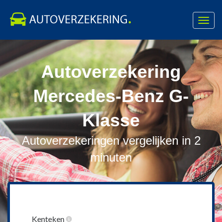
Toggl
navig
Skip
to
Autoverzekering
content
Mercedes-Benz G-
Klasse
Autoverzekeringen vergelijken in 2
minuten
Kenteken