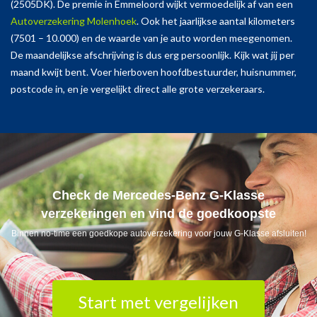
(2505DK). De premie in Emmeloord wijkt vermoedelijk af van een
Autoverzekering Molenhoek
. Ook het jaarlijkse aantal kilometers
(7501 – 10.000) en de waarde van je auto worden meegenomen.
De maandelijkse afschrijving is dus erg persoonlijk. Kijk wat jij per
maand kwijt bent. Voer hierboven hoofdbestuurder, huisnummer,
postcode in, en je vergelijkt direct alle grote verzekeraars.
Check de Mercedes-Benz G-Klasse
verzekeringen en vind de goedkoopste
Binnen no-time een goedkope autoverzekering voor jouw G-Klasse afsluiten!
Start met vergelijken