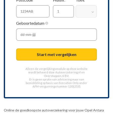
Geboortedatum
Start met vergelijken
Alleen de vergelijkingsmodule op deze website
wordt beheerd door
Autoverzekering.nl
en
Overstappen.nl BV.
Er is geen sprake van advisering maar van
bemiddeling op basis van
Execution Only
onder
AFM-vergunningsnummer 12012535.
Online de goedkoopste autoverzekering voor jouw Opel Antara