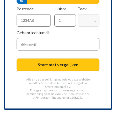
Postcode
Huisnr.
Toev.
Geboortedatum
Start met vergelijken
Alleen de vergelijkingsmodule op deze website
wordt beheerd door
Autoverzekering.nl
en
Overstappen.nl BV.
Er is geen sprake van advisering maar van
bemiddeling op basis van
Execution Only
onder
AFM-vergunningsnummer 12012535.