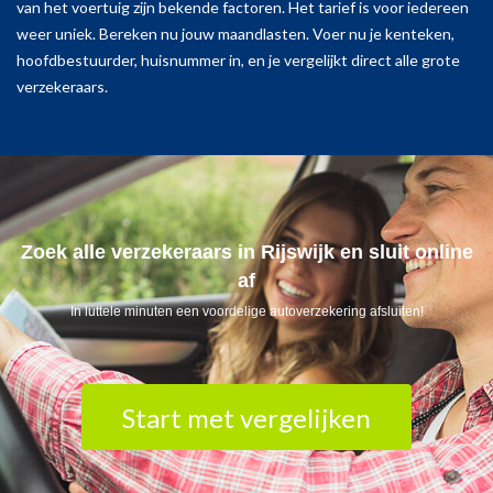
van het voertuig zijn bekende factoren. Het tarief is voor iedereen
weer uniek. Bereken nu jouw maandlasten. Voer nu je kenteken,
hoofdbestuurder, huisnummer in, en je vergelijkt direct alle grote
verzekeraars.
Zoek alle verzekeraars in Rijswijk en sluit online
af
In luttele minuten een voordelige autoverzekering afsluiten!
Start met vergelijken