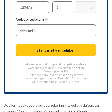
Geboortedatum
Start met vergelijken
Alleen de vergelijkingsmodule op deze website
wordt beheerd door
Autoverzekering.nl
en
Overstappen.nl BV.
Er is geen sprake van advisering maar van
bemiddeling op basis van
Execution Only
onder
AFM-vergunningsnummer 12012535.
De aller-goedkoopste autoverzekering in Zwolle afsluiten, via
internet? Op dit moment zijn er flink wat verschillende