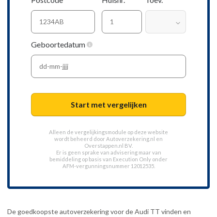
Geboortedatum
Start met vergelijken
Alleen de vergelijkingsmodule op deze website
wordt beheerd door
Autoverzekering.nl
en
Overstappen.nl BV.
Er is geen sprake van advisering maar van
bemiddeling op basis van
Execution Only
onder
AFM-vergunningsnummer 12012535.
De goedkoopste autoverzekering voor de Audi TT vinden en