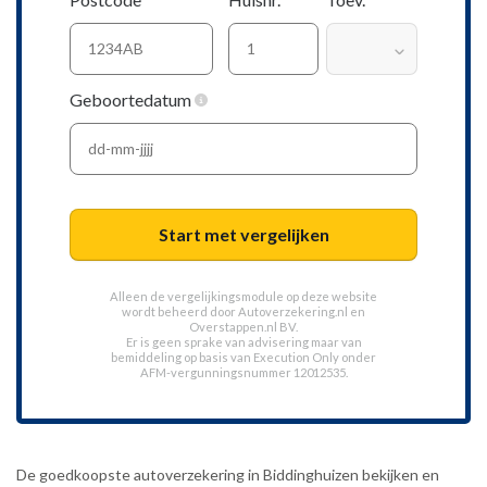
Geboortedatum
Start met vergelijken
Alleen de vergelijkingsmodule op deze website
wordt beheerd door
Autoverzekering.nl
en
Overstappen.nl BV.
Er is geen sprake van advisering maar van
bemiddeling op basis van
Execution Only
onder
AFM-vergunningsnummer 12012535.
De goedkoopste autoverzekering in Biddinghuizen bekijken en