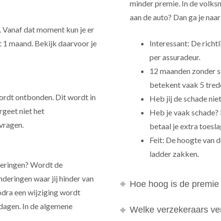
minder premie. In de volks
aan de auto? Dan ga je naa
r. Vanaf dat moment kun je er
t 1 maand. Bekijk daarvoor je
Interessant: De richt
per assuradeur.
12 maanden zonder sc
betekent vaak 5 tre
rdt ontbonden. Dit wordt in
Heb jij de schade nie
rgeet niet het
Heb je vaak schade? 
vragen.
betaal je extra toesla
Feit: De hoogte van de
ladder zakken.
nderingen? Wordt de
deringen waar jij hinder van
Hoe hoog is de premie 
odra een wijziging wordt
dagen. In de algemene
Welke verzekeraars verg