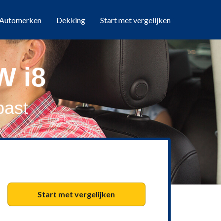
Automerken
Dekking
Start met vergelijken
W i8
past
Start met vergelijken