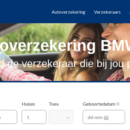
Autoverzekering
Verzekeraars
overzekering BM
d de verzekeraar die bij jou 
Huisnr.
Toev.
Geboortedatum