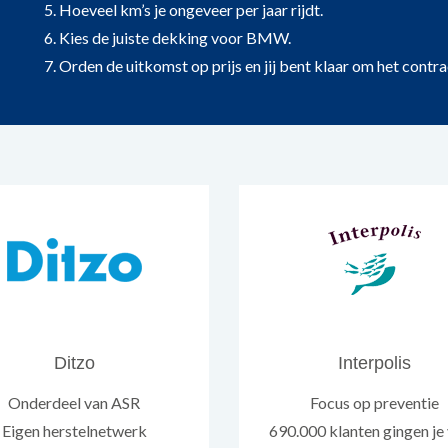
5. Hoeveel km’s je ongeveer per jaar rijdt.
6. Kies de juiste dekking voor BMW.
7. Orden de uitkomst op prijs en jij bent klaar om het contra
Ditzo
Interpolis
Onderdeel van ASR
Focus op preventie
Eigen herstelnetwerk
690.000 klanten gingen je