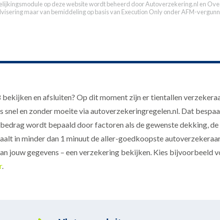
elijkingsmodule op deze website wordt beheerd door
Autoverzekering.nl
en Over
dvisering maar van bemiddeling op basis van
Execution Only
onder AFM-vergunn
ijken en afsluiten? Op dit moment zijn er tientallen verzekeraar
s snel en zonder moeite via autoverzekeringregelen.nl. Dat bespaart
edrag wordt bepaald door factoren als de gewenste dekking, de 
erhaalt in minder dan 1 minuut de aller-goedkoopste autoverzekera
van jouw gegevens – een verzekering bekijken. Kies bijvoorbeeld v
r
.