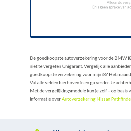
Alleen de verg
Er is geen sprake van a
De goedkoopste autoverzekering voor de BMW i8 bek
niet te vergeten Unigarant. Vergelijk alle aanbieder
goedkoopste verzekering voor mijn i8? Het maandb
Vul alle velden hierboven in en ga verder. Je acht
Met de vergelijkingsmodule kun je zelf – op basis 
informatie over
Autoverzekering Nissan Pathfinde