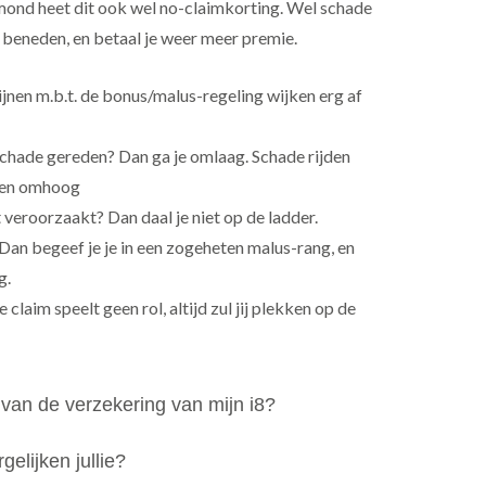
mond heet dit ook wel no-claimkorting. Wel schade
r beneden, en betaal je weer meer premie.
lijnen m.b.t. de bonus/malus-regeling wijken erg af
hade gereden? Dan ga je omlaag. Schade rijden
den omhoog
t veroorzaakt? Dan daal je niet op de ladder.
Dan begeef je je in een zogeheten malus-rang, en
g.
 claim speelt geen rol, altijd zul jij plekken op de
van de verzekering van mijn i8?
elijken jullie?