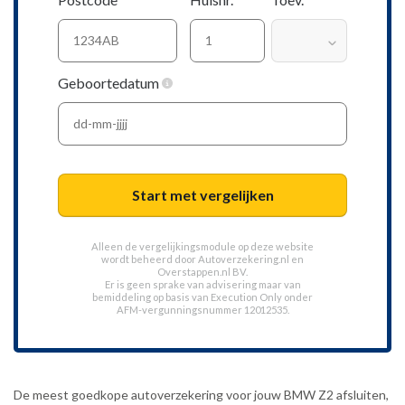
Geboortedatum
Start met vergelijken
Alleen de vergelijkingsmodule op deze website
wordt beheerd door
Autoverzekering.nl
en
Overstappen.nl BV.
Er is geen sprake van advisering maar van
bemiddeling op basis van
Execution Only
onder
AFM-vergunningsnummer 12012535.
De meest goedkope autoverzekering voor jouw BMW Z2 afsluiten,