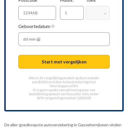
Geboortedatum
Start met vergelijken
Alleen de vergelijkingsmodule op deze website
wordt beheerd door
Autoverzekering.nl
en
Overstappen.nl BV.
Er is geen sprake van advisering maar van
bemiddeling op basis van
Execution Only
onder
AFM-vergunningsnummer 12012535.
De aller-goedkoopste autoverzekering in Gasselternijveen vinden