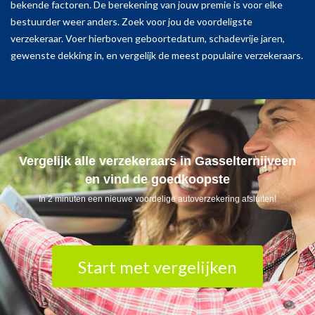
bekende factoren. De berekening van jouw premie is voor elke
bestuurder weer anders. Zoek voor jou de voordeligste
verzekeraar. Voer hierboven geboortedatum, schadevrije jaren,
gewenste dekking in, en vergelijk de meest populaire verzekeraars.
Vergelijk alle verzekeraars in Gasselternijveen
en vind de goedkoopste
In 2 minuten een nieuwe voordelige autoverzekering afsluiten!
Start met vergelijken