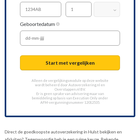
Geboortedatum
Start met vergelijken
Alleen de vergelijkingsmodule op deze website
wordt beheerd door
Autoverzekering.nl
en
Overstappen.nl BV.
Er is geen sprake van advisering maar van
bemiddeling op basis van
Execution Only
onder
AFM-vergunningsnummer 12012535.
Direct de goedkoopste autoverzekering in Hulst bekijken en
afsluiten? Tegenwoordig heb je een ruime keuze. Bekende